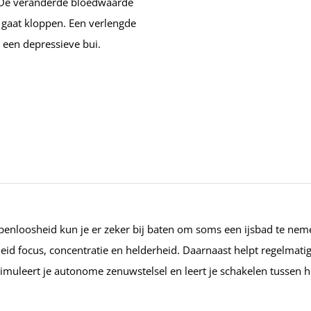
. De veranderde bloedwaarde
 gaat kloppen. Een verlengde
 een depressieve bui.
lapenloosheid kun je er zeker bij baten om soms een ijsbad te ne
id focus, concentratie en helderheid. Daarnaast helpt regelmatige
timuleert je autonome zenuwstelsel en leert je schakelen tussen 