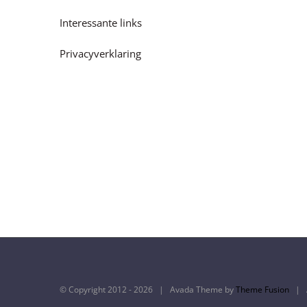
Interessante links
Privacyverklaring
© Copyright 2012 -
2026 | Avada Theme by
Theme Fusion
| A