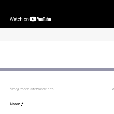
Vraag meer informatie aan
V
Naam
*