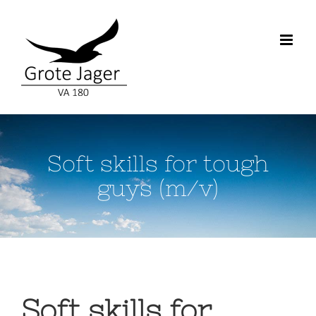
Skip
to
content
Soft skills for tough
guys (m/v)
Soft skills for