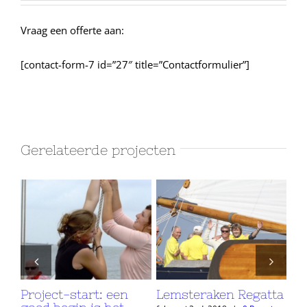
Vraag een offerte aan:
[contact-form-7 id=”27″ title=”Contactformulier”]
Gerelateerde projecten
tart: een
Lemsteraken Regatta
Soft skills for 