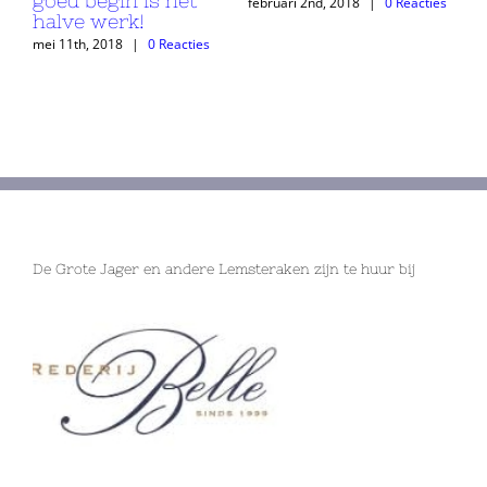
n is het
guys (m/v)
februari 2nd, 2018
|
0 Reacties
k!
mei 11th, 2018
|
0 Rea
|
0 Reacties
De Grote Jager en andere Lemsteraken zijn te huur bij